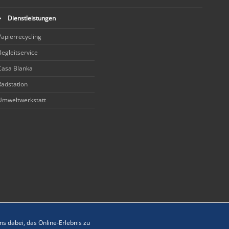
Dienstleistungen
Papierrecycling
Begleitservice
Casa Blanka
Radstation
Umweltwerkstatt
s dabei, das Online-Erlebnis zu