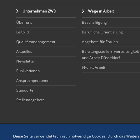
Unternehmen ZWD
Wege in Arbeit
Über uns
Beschäftigung
Leitbild
Berufliche Orientierung
Qualitätsmanagement
Angebote für Frauen
Aktuelles
Beratungsstelle Erwerbslosigkeit
und Arbeit Düsseldorf
Newsletter
i-Punkt Arbeit
Publikationen
Ansprechpersonen
Standorte
Stellenangebote
Diese Seite verwendet technisch notwendige Cookies. Durch das Weitersu