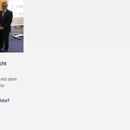
cht
d mit dem
fer
ldorf