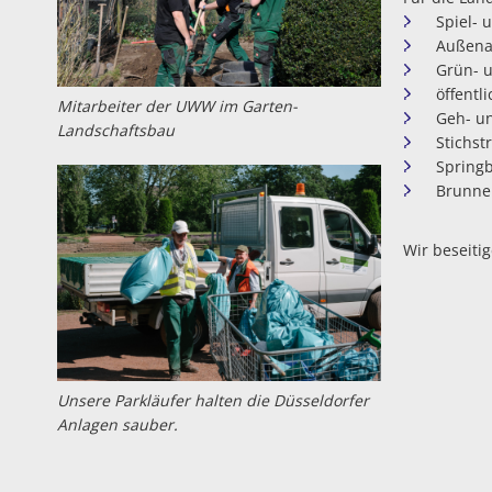
Spiel- 
Außenan
Grün- 
öffentl
Mitarbeiter der UWW im Garten-
Geh- u
Landschaftsbau
Stichst
Spring
Brunne
Wir beseiti
Unsere Parkläufer halten die Düsseldorfer
Anlagen sauber.