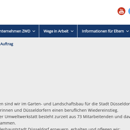
nternehmen ZWD
Wege in Arbeit
Informationen für Eltern
 Auftrag
ren sind wir im Garten- und Landschaftsbau für die Stadt Düsseldorf
rinnen und Düsseldorfern einen beruflichen Wiedereinstieg.
r Umweltwerkstatt besteht zurzeit aus 73 Mitarbeitenden und da
rammen.
deshauptstadt Düsseldorf erneuern, erhalten und pflegen wir: