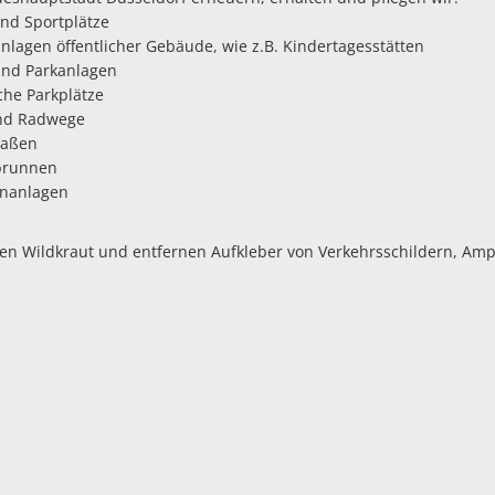
und Sportplätze
lagen öffentlicher Gebäude, wie z.B. Kindertagesstätten
und Parkanlagen
iche Parkplätze
nd Radwege
raßen
brunnen
nanlagen
gen Wildkraut und entfernen Aufkleber von Verkehrsschildern, Am