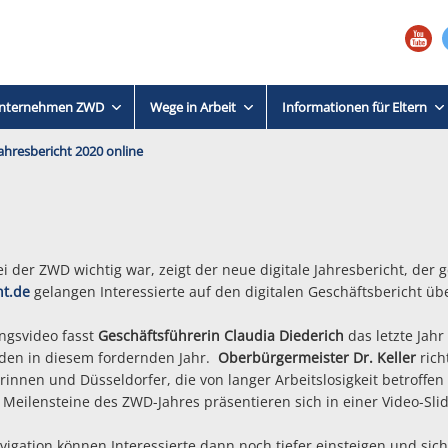
nternehmen ZWD
Wege in Arbeit
Informationen für Eltern
Jahresbericht 2020 online
i der ZWD wichtig war, zeigt der neue digitale Jahresbericht, der 
ht.de
gelangen Interessierte auf den digitalen Geschäftsbericht üb
ngsvideo fasst
Geschäftsführerin Claudia Diederich
das letzte Jah
den in diesem fordernden Jahr.
Oberbürgermeister Dr. Keller
rich
rinnen und Düsseldorfer, die von langer Arbeitslosigkeit betroffe
 Meilensteine des ZWD-Jahres präsentieren sich in einer Video-Sli
vigation können Interessierte dann noch tiefer einsteigen und sic